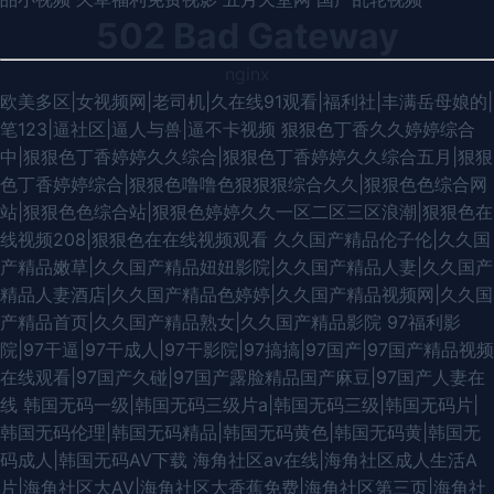
502 Bad Gateway
nginx
欧美多区|女视频网|老司机|久在线91观看|福利社|丰满岳母娘的|
笔123|逼社区|逼人与兽|逼不卡视频
狠狠色丁香久久婷婷综合
中|狠狠色丁香婷婷久久综合|狠狠色丁香婷婷久久综合五月|狠狠
色丁香婷婷综合|狠狠色噜噜色狠狠狠综合久久|狠狠色色综合网
站|狠狠色色综合站|狠狠色婷婷久久一区二区三区浪潮|狠狠色在
线视频208|狠狠色在在线视频观看
久久国产精品伦子伦|久久国
产精品嫩草|久久国产精品妞妞影院|久久国产精品人妻|久久国产
精品人妻酒店|久久国产精品色婷婷|久久国产精品视频网|久久国
产精品首页|久久国产精品熟女|久久国产精品影院
97福利影
院|97干逼|97干成人|97干影院|97搞搞|97国产|97国产精品视频
在线观看|97国产久碰|97国产露脸精品国产麻豆|97国产人妻在
线
韩国无码一级|韩国无码三级片a|韩国无码三级|韩国无码片|
韩国无码伦理|韩国无码精品|韩国无码黄色|韩国无码黄|韩国无
码成人|韩国无码AV下载
海角社区av在线|海角社区成人生活A
片|海角社区大AV|海角社区大香蕉免费|海角社区第三页|海角社