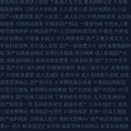
黄色网址
欧美伊人影院
丁香成人五月花
黄色网网址女
久草视
频最新网址
日韩大片在线看
久久亚洲人成
亚州色图乱伦小说
屁眼 九色Pron国产成人蝌蚪 大香蕉肏屄 91桃色污无 日韩精品午夜0 97福利
国产va免费观看
国产人妖第二
成人影片h
91色婷婷瑟色
东京热
狠狠草
日韩精品观看
91最新国产精品
一级黄色网
91色色人妻
资源网 五月天妹妹 美女91网站 91网红一区 人人美人人操 a十八在线入口网
都市激情婷婷
91精品国产91
云涩福利在线导航
91视色
午夜福
利在线网站
91直播
91处女
伊人网青青草
国产又爽又黄又无
久
站免费 51自拍色图 五月婷婷免费色网 日本私人影院久久婷婷 A级全黄中文
草福利资源网
东方成人在线
国产一级免费大片
成年免费视频网
站
国产在线播放网站
亚洲日本视频
淫淫网网
成人影视国产在
福利网 午夜WWWW 久久涩91 97福利网 色色综合网 韩国日韩中文字幕A片
线
深夜福利网址
欧美在线免费看
日夜夜欧美
国产大片中文字
幕
国产片91
操久婷婷
91视频你懂得
黄色三级片毛片
免费电影
国产久久av 99草精品视频 亚洲片在线观看 琪琪布电影网 成人精品欧美久久
片
日韩欧美爱爱
成人亚洲区
欧美性16
成人色情黄片在线
在线
观看亚洲精品
国产热综合
久草网视频在线看
午夜精品网影院
中文字幕23 人妻超碰碰人妻 福利社欧美日韩18禁 东莞黄色软件大全做爱 影
伦理片完整版
黄视网站在线播放
国产片自拍
国产在线91
AV亚
洲网址
国产经典三级在线
丁香婷婷五月综合
五月花亚洲综合
音先锋久久资源 91影视午夜影院 大香蕉肏屄丁香 伊人东京热大香蕉 五月天
国产影院第一页
乱码欧美孕交
超碰在线艹
日本在线护士
黄色
三级免费网址
香港电影伦理片
91黄色电影
亚洲一区成人视频
无码成人综合 撸撸撸AV片 电影免费观看电影大全在线观看2024免费版 日韩
国产福利电影
日韩成人影片
男的天堂网AV
国产精品尤物在
免
费a一毛片
欧美肠交扩张另类
最新亚洲日韩精品
欧美在线视频
无码福利导航 人妻100p 超碰人妻爽 天天射天天撸 久婷婷人人操 91资源视