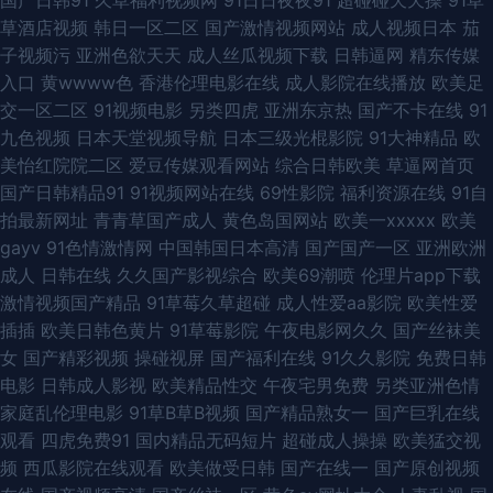
草酒店视频
韩日一区二区
国产激情视频网站
成人视频日本
茄
男人的天堂色狼友 08影院在线 日日操大香蕉 久久人人H精品 日韩av欧美
子视频污
亚洲色欲天天
成人丝瓜视频下载
日韩逼网
精东传媒
入口
黄wwww色
香港伦理电影在线
成人影院在线播放
欧美足
www综合av91 欧美第一色入口 在线国产中文 国产av最新网址 91cn免费观
交一区二区
91视频电影
另类四虎
亚洲东京热
国产不卡在线
91
九色视频
日本天堂视频导航
日本三级光棍影院
91大神精品
欧
看 久久草超碰国产 俺去也色洛洛 日韩电影二区 另类五月激情 超碰中文人人
美怡红院院二区
爱豆传媒观看网站
综合日韩欧美
草逼网首页
国产日韩精品91
91视频网站在线
69性影院
福利资源在线
91自
超 亚洲女同一区 成人五月网 人人色人人添人人操人人射 人人超碰碰 岛国91
拍最新网址
青青草国产成人
黄色岛国网站
欧美一xxxxx
欧美
gayv
91色情激情网
中国韩国日本高清
国产国产一区
亚洲欧洲
午夜伦理片 九一精品国产 大香蕉久久九九色 探花精选 超碰网页 亚洲欧洲精
成人
日韩在线
久久国产影视综合
欧美69潮喷
伦理片app下载
激情视频国产精品
91草莓久草超碰
成人性爱aa影院
欧美性爱
品911 精品久久中文人妻免费 香蕉毛片网址 国产A片视频 人做人想人爰人妻
插插
欧美日韩色黄片
91草莓影院
午夜电影网久久
国产丝袜美
女
国产精彩视频
操碰视屏
国产福利在线
91久久影院
免费日韩
人爽 欧美色图优优色影院 大香蕉婷婷基地 射一射AV 超碰动漫人妻av 日韩
电影
日韩成人影视
欧美精品性交
午夜宅男免费
另类亚洲色情
家庭乱伦理电影
91草B草B视频
国产精品熟女一
国产巨乳在线
黄日韩国产黄色片 亚洲欧美精品 国产成人AV大全 午夜免费直播 福利H片
观看
四虎免费91
国内精品无码短片
超碰成人操操
欧美猛交视
频
西瓜影院在线观看
欧美做受日韩
国产在线一
国产原创视频
www超碰97com 日日夜夜综合 www欧美熟xxx 人人操人人添 国产91综合