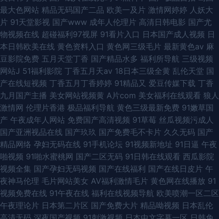
最大色网站
精品无码国产二品
欧美一及片
激情网婷婷
人妖大
片
91天堂影视
国产www
成年人伦理片
高清日韩电影
国产尤
物视频在线
超碰福利97视屏
91看片入口
日本国产成人视频
日
本日韩欧美在线
黄色资料入口
黄色网三级毛片
最新黄色av
麻
豆影院免费
五月天堂丁香
国产精品水多
福利所导航
三级视频
网站J
51福利影院
丁香五月天av
18日本三级全黄
乱伦天堂
国
产在线短视频
丁香五月丁香婷婷
91精品又
爱豆传媒下载
丁香
九月国产主播
美女网站视频黄
A片com
美女福利在线观看
狼人
激情网
伦理片香港
极品福利导航
黄色三级最新免费
91嫩草国
产
午夜成年人网站
免费国产高清视频
91草莓
丝瓜视频污成人
国产亚洲视品在线
国产玖玖
国产免费毛不卡片
久久无码
国产
精品网络
孕妇无码在线
91手机论坛
91视频新地址
91日逼
午夜
啪视频
91啪水蜜桃网
国产二区无码
91日韩在线观看
西瓜影院
视频全集
国产孕妇无码视频
国产在线福利
国产在线日皮片
午
夜神马伦理
毛片网站美女
AV福利激情毛片
黄色网在线播放
91
视频免费在线
91午夜在线
福利在线视频导航
欧美喷潮一区二区
午夜理论片
日本第二片区
国产免费大片
精品呦视频
日本乱伦
高清无码
深夜国产视频
91刺激视频
日本中文字幕一区
日韩免