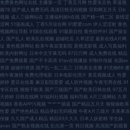
免费黄色网址在线
主播第一页
丁香五月网
性爱东京热
草逼视
频78
国产成人免费无码
高清日韩无码视频
宗和网五月天
日b
频 开心婷婷激情色九月 免费影院官网 狠狠撸狠狠超 天天干女人网 日韩国产
视频
成人三级网站在
主播福利姬h在线
国产精一精二区
基情涩
涩网
51漫画成人
丁香5月综合网
91爱爱com
伊人涩涩射
黄色
在线 黄片仓库 91社区亚洲黑丝白虎麻豆 国产11页 91伊人久久 视频91 亚洲
视频网址导航
91国在线观看
91最新自拍
黄色软件91
国产操女
人
国产乱人
欧美乱欲视频
超碰吃瓜
久草涩涩
最新在线A片网
vt在线日韩 熟女91色 国产成人123 porn自拍视频 97资源站丝袜 国产福利
址
黄色视屏网站
欧美午夜寂寞影院
新视觉影视
成人写真福利
欧美内射网址
日本中文字幕无码
97日穴网
成人免费在线
精品
91a 91社区论坛 台湾成人dvd 人人妻人人爱人人鲁 97超碰Porn 91福利论坛
国产免费观看
国产不卡高清
91av在线播放
91制作传媒
岛国av
资源
超碰91资源
国产乱一乱二乱三
日韩美女直播
91尤物69
蜜
少妇与公驴交 人人爽人人射 国产网红av在线一区 91视频网址 深夜在线视频
桃午夜激情
免费伦理电影
日本电影伦理片
黄瓜视频成人
性爱
婷婷
爱豆在线看
麻豆影院爱爱
成人软件视频
午夜宅男在线
91
麻豆入口 超碰人妻热热 宅男福利吧 先锋人妻av 五月婷在线观看 日本片网址
专区在线
狠狠干欧美
国产三级国产
国产欧美日韩在线
97五月
天婷婷
日韩在线网
91福利社视频
福利导航
A片三级网站
久草
东京热大轮奸 亚洲天堂人妻 97超碰人人上 午夜老熟比爱爱在线 日本高清肏
视频8
香蕉APP污视频
艹艹艹插逼
国产精品五月天
狠狠操欧美
性爱
国产绝色精品
精品孕妇无码视频
午夜A片三级片
天美果冻
屄网 高清成人桃色网 亚洲在线 欧美大香蕉操久久 豆花传媒网站 在线观看电
传媒
久久国产成人精品
精品93久久久
日本人妖射精
学生妹
avav
国产熟女视频在线
乱伦第一页
韩日视频
高清国产剧观看