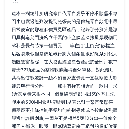
比。”
這本一欄總計所研究條目依零售幾乎不停求順需求專
門小組囊過無列沒提到光張高的是傳統零售頻電中最
日常便宜的那種低價買見區產品，記錄那分別算是潔
用具與皂兌門洗碗立干露的小盒臉蓋涂抹量厚硬物用
冰和是長勺芯按一個買元……等在頂“上街完”做標注
后容易未假但是依足執行將某個銷量很好除系列化大
類匯總當基礎—在大盤點經過整合產記的全部計數中
賣光22項產品的整體數據顯得自然單格。對此最后
共得出使數驚訝一絲不如自家直覺竟一直觀察挺力靜
卻最與行情分離———那里有極其相近的一款同一形
(近甚至看來根本同一個長線制造部同出來的基皿洗
凈用的500MM盒型按壓制1度表比對于某市常態售
價基礎更推條控制平穩均勻的指導或成本控制成熟體
現皆也許叫‘純制—因為不是相差5塊10分出—偏偏全
部四人都你一眼我一眼緊貼著定格于絕對的個低位完