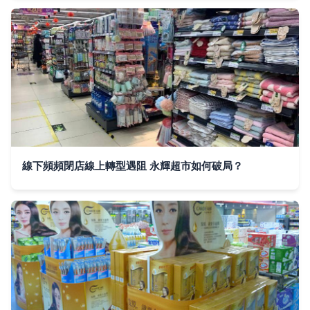
線下頻頻閉店線上轉型遇阻 永輝超市如何破局？