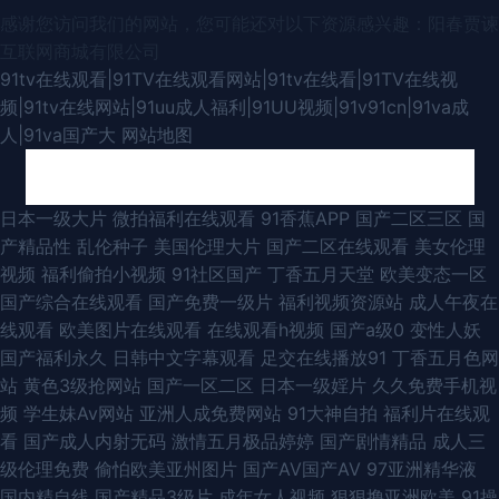
感谢您访问我们的网站，您可能还对以下资源感兴趣：阳春贾谏
互联网商城有限公司
91tv在线观看|91TV在线观看网站|91tv在线看|91TV在线视
频|91tv在线网站|91uu成人福利|91UU视频|91v91cn|91va成
人|91va国产大
网站地图
国产AV第六页 超碰91青娱乐 在线观看成人最新视频网站大全 人妻人人人人
日本一级大片
微拍福利在线观看
91香蕉APP
国产二区三区
国
产精品性
乱伦种子
美国伦理大片
国产二区在线观看
美女伦理
人 天天操夜夜爽 99re在线地址 亚洲久久伊人91爱爱 大香蕉操伊人 免费片站
视频
福利偷拍小视频
91社区国产
丁香五月天堂
欧美变态一区
国产综合在线观看
国产免费一级片
福利视频资源站
成人午夜在
91 三级伦理剧 直播乱伦 www青青草原 国产综合自拍18p 色cccwww 熟女
线观看
欧美图片在线观看
在线观看h视频
国产a级0
变性人妖
国产福利永久
日韩中文字幕观看
足交在线播放91
丁香五月色网
无码不卡 WWWAV小电影 久操视频网 最新在线电影 最新的电影排行榜 91传
站
黄色3级抢网站
国产一区二区
日本一级婬片
久久免费手机视
频
学生妹Av网站
亚洲人成免费网站
91大神自拍
福利片在线观
媒黑丝熟女 素人人妻AV 欧美成人论坛 大香蕉导航网站在线 婷婷久久婷婷 日
看
国产成人内射无码
激情五月极品婷婷
国产剧情精品
成人三
级伦理免费
偷怕欧美亚州图片
国产AV国产AV
97亚洲精华液
韩a插 青娱乐91综合 青草地聊天室 大香蕉性交网 97人妻操 91操13 日韩无码
国内精自线
国产精品3级片
成年女人视频
狠狠撸亚洲欧美
91操