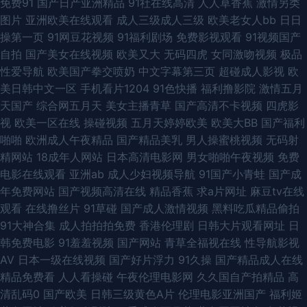
免费91
国产日产亚洲精品
91社在线高清
人人草香蕉
激情另类
图片
亚洲欧美在线观看
成人三级成人三级
欧美老女人bb
日日
精品视频资源 福利二区 四虎伦理 国产精品丝袜美腿 福利白虎一线天 91网看
操第一页
91网豆花视频
91福利剧场
免费影视观看
91视频国产
自拍
国产美女在线视频
欧美又大
无码四虎
女同激吻视频
极品
片 无码人妻久久 亚洲欧美另类日韩 美女被艹到喷浆 超碰人人在线播放 色婷
性爱导航
欧美国产拳交喷奶
中文字幕第三页
超碰成人影视
欧
美日韩中文一区
手机看片1204
91色快播
福利撸影院
激情五月
婷久久一区二区 69人人草 超碰色情在线 新金品梅 国产精品丝袜美腿 午夜91
天国产
综合网五月天
美女主播青草
国产高清不卡视频
四虎影
视
欧美一区在线
操碰视频
五月天婷婷欧美
欧美大BB
国产福利
看片下载 国产成人经典在线看 中文字幕国产亚洲 91comtv51 人人AV资源 激
啪啪
欧洲成人午夜精品
国产精品美乳
男人操蜜桃视频
无码射
精网站
18成年人网站
日本高清电影网
男女啪啪午夜视频
免费
情成人小说网址 国产欧美综合第一区 成人av首页四虎成人 一级国产视频 性
电影在线观看
亚洲ab
成人少妇视频导航
91国产小青蛙
国产成
年免费网站
国产视频高清在线
精品香蕉
求a片网址
麻豆tv在线
色人人爽综合网站 欧美人性交日BB 91伦理电影网 亚洲免费片 91福利丝瓜视
观看
在线撸丝片
91草碰
国产成人激情视频
黑料吃瓜精品偷拍
91大神合集
成人拍拍拍免费
香港伦理剧
日韩大片观看网址
日
频 伊人久久精品在线 三ji片区电影 久操操视频网 依人青青草 美女被草 人人
韩免费电影
91羞羞视频
国产网站
青草全福视在线
性导航影视
AV
日本一级在线视频
国产好片浮力
91久操
国产精品成人在线
视频网页 99青娱乐在线观看 日本美女人人干日日操 一级伦理片 日本欧美韩
精品免费看
人人看操碰
午夜伦理电影网
久久国自产拍精品
高
清乱码0
国产欧美
日韩三级黄色A片
伦理电影亚洲国产
福利姬
国 超碰人人艹人 五月婷婷人妻激喷 日本搞B综合网 在线播放免费 日本美眉