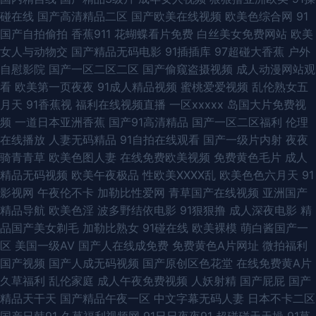
碰在线
国产高清精品二区
国产欧美在线视频
欧美色综合网
91
激情网站 久久久探花网站 超碰干香蕉插操 91AV狼友 日韩欧美伦理 日韩色情
国产自拍偷拍
香蕉911
花蝴蝶看片免费
白丝美女免费网站
欧美
女人与动物交
国产精品无码电影
91插插库
97超碰大香蕉
户外
中文字幕 欧美伊人精品 草WWW逼网络 羞羞视频导航 人人操人人摸网站 国
自慰影院
国产一区二区二区
国产偷窥盗摄视频
成人动漫网站观
看
欧美第一页夜夜
91成人精品视频
蜜桃爱爱视频
乱伦熟女五
产精品久草福利 www一区 人人色vvv 欧美大站性爱 99久热精 深夜成人福
月天
91香蕉视
福利在线视频直播
一区xxxxx
岛国大片免费视
频
一道日本亚洲香蕉
国产91高清精品
国产一区二区福利
伦理
利导航 海角麻豆 91国产秘孕妇 视频成人版 xxxx欧美 日本一道本视频 久久伊
在线播放
人妻无码精品
91自拍在线观看
国产一级片内射
夜夜
骑青青草
欧美色图人妻
在线免费欧美视频
免费黄色毛片
成人
人精品 凡人修仙在线观看努努 成人看片视频 91思妍 91P足交国产在线 欧美
精品无码视频
欧美午夜极品
性欧美ⅩⅩⅩⅩ乱
欧美色色六月天
91
影视网
午夜伦不卡
加勒比性爱网
青草国产在线视频
亚洲国产
色图网址 国产精品黄色网 亚洲黄色视频免费在线观看 日插韩 饼干姐组在线
精品导航
欧美色淫
波多野结依电影
91狠狠撸
成人深夜电影
精
品国产美女剃毛
加勒比熟女
91碰在线
欧美裸模
萌白酱国产一
观看免费版 国产91足交视频 亚州四房色 国产精品线路一 在线国产播放 啪啪
区
美国一级AV
国产人在线成免费
免费黄色A片网址
微拍福利
国产视频
国产人成无码视频
国产原创区色花堂
在线免费黄A片
Av色 高分电影排行榜前100 99久久 日韩视频亚洲 日本成人动漫 草草影院
久草福利
乱伦家庭
成人午夜免费视频
人妖射精
国产屁屁
国产
精品天干天
国产精品午夜一区
中文字幕无码人妻
日本不卡二区
色播日韩 线观看 豆花福利视频 午夜韩国伦理片 青青青在线免费 青青草综合
国产日韩91
久草福利视频网
91日日夜夜91
超碰碰天天操
91草