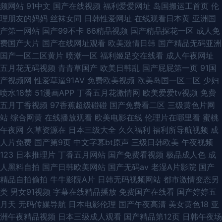
频网站
91中文
国产在线视频
福利爱爱网址
岛国搬运工首页
伦
理朋友的妈妈
丝袜女同
日韩性爱网址
在线观看日本黄
亚洲国
产第一网站
国产99不卡
66精品视频
国产精品探花一区
成人免
费国产大片
国产在线网址观看
欧美激情日韩
国产精品无码亚洲
国产一区二区黄片
喷潮一区
福利姬足交在线看
成人午夜网址
五月花无码视频
青青草国产
欧美日韩乱
国产屁屁第一页
91国
产视频网
性爱草逼91AV
免费欧美视频
欧美岛国一区二区
少妇
喷水18禁
51漫画APP
丁香五月花激情网
欧美爱爱tv视频
免费
五月丁香视频
97香蕉超级碰碰
国产免费看二区
三级黄色片网
站
综合网黄
在线播放观看
欧美电影在线
伦理片在哪里看
蜜桃
午夜网
久草资源在
日本三级大全
久久福利
福利所导航视频
成
人片免费
国产第9页
中文字幕bt原声
三级日韩欧美
午夜视频
123
日本推理片
丁香五月网站
国产免费看视频
极品成人色
成
人黑料自拍
国产日韩欧美网站
国产无码av
老湿A片影院
国产
精品自拍偷拍
牛牛影院A片
日韩无码视频网站
都市激情变态另
类
男女91视频
字幕在线精品播放
免费国产在线看
国产婷婷五
月天
无码传媒导航
日本电影伦理
国产午夜高清
美女黄色18
亚
洲午夜精品视频
日本三级成人观看
国产精品第12页
日韩午夜场