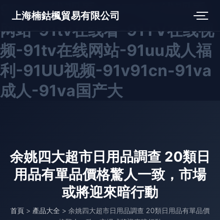
91tv在线观看-91TV在线观看
上海楠鈷楓貿易有限公司
网站-91tv在线看-91TV在线视
频-91tv在线网站-91uu成人福
利-91UU视频-91v91cn-91va
成人-91va国产大
余姚四大超市日用品調查 20類日
用品有單品價格驚人一致，市場
或將迎來暗行動
首頁
>
產品大全
>
余姚四大超市日用品調查 20類日用品有單品價