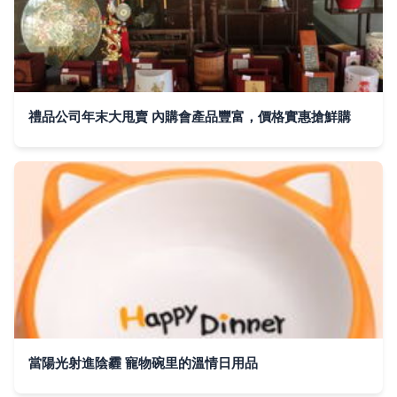
禮品公司年末大甩賣 內購會產品豐富，價格實惠搶鮮購
當陽光射進陰霾 寵物碗里的溫情日用品