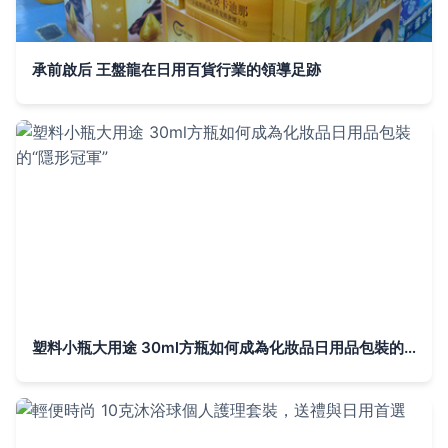
承前啟后 王盤龍在日用百貨行業的領導足跡
塑料小瓶大用途 30ml方瓶如何成為化妝品日用品包裝的“隱形冠軍”