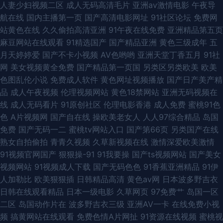
影 你情我爱天天操人人妻 成人仓库 无码久久cn 久久午夜无码鲁丝片午夜精
人妻少妇视频二区
成人无码高清毛片
亚洲av激情电影
午夜导
航在线
国内主播第一页
国产高清电影网址
91社区论坛
免费网
品 wwwAV天撸 91白丝国产 亚洲黄色小说网站 日本成人a视频 欧美性爱天天
站黄色在线
久久偷拍高清亚洲
91午夜在线免费
亚洲精品第五页
麻豆网站在线观看
91精选国产
国产精品亚洲
黄色三级成年
五
色色网
月天婷婷爱
国产不卡小视频
AV色哟哟
亚洲天堂丁香五月
91社
网
美女视频黄全免费
国产精品第一页国
另类区另类欧美
欧美
色图乱伦小说
免费成人软件
黄色网址视频播放
国产日产美产精
品
成人午夜视频
伦理视频网站
黄色18禁网站
亚洲无码视频在
线
成人无码看片
91原创社区
伦理电影香港
成人免费
蜜桃91色
色
A片视频网
国产自在线
操欧美老女人
人人97综合精品
岛国
免费
国产无码一二
蜜桃tv网站入口
国产第66页
另类国产在线
熟女自拍偷拍
青青久视频
久草新视频在线
激情深爱欧美激情
91视频官网国产
狠狠操-91
91我要操
国产ts视频网站
国产美女
视频网站
91视频成人下载
国产无码色色
91香蕉亚洲精品
91伊
人加勒比
欧美狠狠插
日韩精品高清
黄色av网
日本波多野吉衣
日韩在线观看精品
日本一级电影
久草网页
97免费艹
岛国一区
二区
岛国动作片在
波多野吉衣三级
亚洲AV一卡
在线免费小视
频
搞黄网站在线观看
免费色情A片网扯
91资源在线视频
蜜桃视