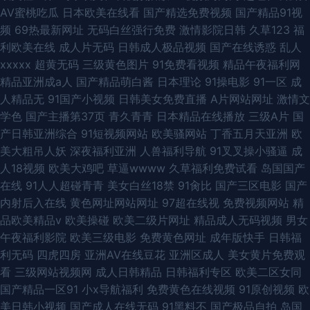
AV蜜桃吃瓜
日本欧美在线看
国产精选免费视频
国产精品91视
频
69热最新网址
无码白丝强行免费
激情影院日韩
久草123
福
利欧美在线
成人片无码
日韩成人极品视频
国产在线诱惑
乱人
xxxxx
超黄无码
三级黄色图片
91免费看视频
精品午夜福利网
精品亚洲成a人
国产精品萌白酱
日本理论
91操电影
91一区
成
人精品无
91国产小视频
日韩美女免费直播
A片网站网址
激情文
学色
国产主播第37页
青久青青
日本精品在线播放
三级A片
国
产日韩亚洲综合
91短视频网站
欧美骚网站
丁香五月天亚洲
欧
美大粗吊人妖
深夜福利亚洲
人兽福利导航
91叉叉操小骚逼
成
人18视频
欧美大鸡吧
草逼wwww
久草福利免费试看
岛国国产
在线
91人人超碰青青
美女白丝18禁
91肏比
国产三区电影
国产
内射后入在线
黄色网址网站网址
97超在线视
免费视频网站
精
品欧美精品v
欧美操碰
欧美二级片网址
精品成人无码视频
男女
午夜福利影院
欧美三级电影
免费黄色网址
成年版快手
日韩福
利无码
四虎四房
亚洲AV在线豆花
亚洲区成人
美女黄片免费观
看
三级网站视频网
成人日韩精品
日韩福利专区
欧美二区女同
国产精品一区91
小x导航福利
免费黄色在线视频
91原创视频
欧
美日韩小视频
国产成人在线无码
91黑料不
国产极品自拍
岛国