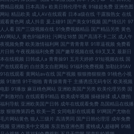
费精品视频
日本高清v
欧美日韩伦理午夜
91碰超免费
亚洲色图
网站
精品欧美
成人AV在线观看
日本a级在线
干露脸熟女
在线
观看黄色网
成人抖音
爰上碰91
国产美女91视频
国产情侣片
97
人人看
国产三级视频在线
91免费视频精品
国产精品另类
黄色
AV网站人
黄色91福利社
污网址18禁
国产高清不卡二区
成人午
夜视频免费
欧美激情福利网
国产青青青草
91草逼视频
免费看
片日韩
午夜视频福利免费
国产嫩草视频在线
69叉叉叉
最新日
本在线视频
日韩成人a
青青操91
五月天婷婷
91短视频在线
国
产在线观看的
白丝美女自慰网站
91福利免费视频
加勒比91AV
91在线观看
黄网站av在线
国产视频
狠狠擼狠狠擼
91桃色小视
频
91激情
91干啪啪
青青操青青干
主播诱惑无码专区
欧美视频
电影
91播放
麻豆桃色网站
亚洲欧美国产另类
欧美伦理另类
国
产刺激对白
在线观看91精品
欧美成年视频
操碰操揉
成人微拍
福利导航
亚洲欧美国产日韩
成年在线观看免费
岛国精品在线播
放
狠狠撸第四色
欧美一页
女同电影在线观看
91网国产尤物在
毛片网站黄色
狼人三级片
高清男同
国产日韩伦理淫
成年免费
视频
亚洲欧美中文视频
东京热亚洲色图
蜜桃成人超碰网
91精
品小视频
久草福利免费视影
五月天堂网
国产乱轮视频