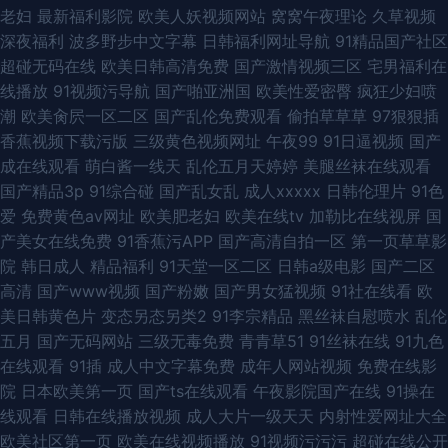
老妇
最新福利影院
欧美人妖视频网站
窝窝午夜理论
久草视频
深夜福利
波多野步中文字幕
日韩福利网址导航
91精品国产社区
超碰无码在线
欧美日韩高清免费
国产激情视频三区
宅男福利在
线播放
91视频污导航
国产啪亚洲国
欧美性爱密臀
疯狂少妇喷
潮
欧美肏屄一区二区
国产乱伦免费观看
偷拍草草草
97狠狠插
香蕉视频下载污版
三级黄色视频网址
午夜99
91日逼视频
国产
成在线观看
萌白酱一线天
乱伦五月天婷婷
美腿丝袜在线观看
国产精品3p
91综合碰
国产乱女乱
成人xxxxx
日韩伦理片
91色
爱
免费黄色av网址
欧美肥老妇
欧美在线tv
加勒比在线视屏
国
产美女在线免费
91香蕉污APP
国产高清自拍一区
第一页草草影
院
韩日成人
精品福利
91天堂一区二区
日韩a级电影
国产二区
高清
国产www视频
国产粉嫩
国产男女猛视频
91社在线看
欧
美日韩黄色片
变态另态另类2
91李宗精品
黑丝袜自慰喷水
乱伦
五月
国产无码网站
三级无毒免费
青青草51
91丝袜在线
91九色
在线观看
91插
成人中文字幕免费
成年人网站视频
免费在线影
院
日本欧美第一页
国产ts在线观看
午夜影院国产在线
91操在
线观看
日韩在线播放视频
成人大片一级天天
内射性爱网址大全
欧美社区第一页
欧美在线视频播放
91视频污污污
超碰在线公开