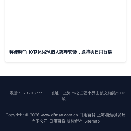
輕便時尚 10克沐浴球個人護理套裝，送禮與日用首選
電話：1732037**
地址：上海市松江區小昆山鎮文翔路5016
號
Copyright © 2026
www.dfmas.com.cn
日用百貨
上海楠鈷楓貿易
有限公司
日用百貨
版權所有
Sitemap