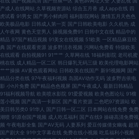
在线
国产视频高清
国产丝袜一区
黄色av网址大全
人妻乱视
国
产成人在线网站
久草视频资源站
综合五月香
成人app在线
四
日韩高清com 后入网站 福利一区微拍 天天操夜夜骑 超碰免费人人 东方欧美
虎试看
91男女
国产男小鲜肉同
福利影院网站
激情五月天色色
欧美极品电影
日韩成人第一页
国产日韩欧美电影
久久机热
成
在线a 亚洲自拍91 日日夜人人骑 超碰人人青青草在线 99视频在线 香蕉一级
人午夜网
黄色天堂男人
操视频免费91
日韩中文在线
精品中的
精品
97国产精品视频
91美女在线视频
51欧美
一区精品麻豆经
婬片A片久久精 狠狠插狠狠操 逼要操AV 尤物黄色网址在线观看 婷婷精品久
典
国产在线观看资源
波多野洁衣视频
污网站免费看
特级欧美
在线观看
自拍视频91
91艹艹
久草网在线
18福利影院
老司机蜜
久丁香国产 日本国产亚洲欧美 欧美a在线视频 av资源在线观看网址大全 人
桃在线
成人精品一区二区
韩日爆乳无码三级
欧美伦理电影网站
艹艹操操
AV黄色观看网站
日韩欧美在线国产
新91视频网
国产
人射福利姬 gav成人网 51社区免费视频在线观看视频 午夜成人福利在线 欧
精品分类在线
97午夜福利视频
岛国AV动作无码
波多野吉依电
影
小h片免费
国产精品色色视屏
国产午夜成人
最新日韩精品
美精品网站 青草草视频 草久国产在线九九 婷婷色播电影 海角人妻91 亚洲
91福利视频导航
欧美喷水影院
91爱爱视频
欧美色图论坛
91榴
莲小视频
国产高清一卡新区
国产看片资源
二色吧97资源站
欧
avi 人人人人人人人操 第一va网站 亚洲五色天 欧美AⅤ播放视频 91视频色 欧
美日韩另类0
91华人
国产日韩一区二区
日本网站在线免费
免费
潮喷
91原创国产视频
成人吃瓜福利
国产在线9
操碰高清免费视
一区二区 99福利热视频 欧美日韩w 91抱起来打桩 欧美色图国模 国产又黄又
频
午夜电影全集
国产AV无码
人妻系列
爱豆传媒倩女幽魂
超清
国产剧大全
91中文字幕在线
免费在线小视频
吃瓜福利小视频
色又粗又大 99热福利 在线看日本AB 成人视频区在线网站 视频在线一区二区