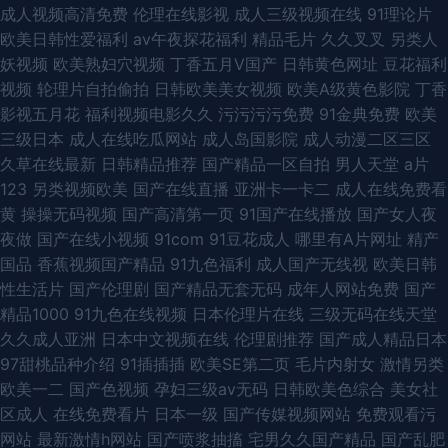
成人视频高清免费
伦理在线影视
成人三级视频在线
91理论片
欧美日韩性爱福利
av午夜探花福利
精品毛片
久久叉叉
另类人
妖视频
欧美熟妇穴视频
丁香五月V国产
日韩黄色网址
豆花福利
视频
轮理片自拍偷拍
日韩欧美美女视频
欧美A级黄色影院
丁香
影视五月花
福利视频电影久久
污污污污免费
91金典免费
欧美
三级日本
成人在线吃瓜网站
成人岛国影院
成人动漫二区三区
久草在线最新
日韩精品推荐
国产精品一区自拍
男人天堂
a片
123
另类视频欧美
国产在线直播
亚洲卡一卡二
成人在线免费看
黄
操操无码视频
国产高清第一页
91国产在线播放
国产女人夜
夜做
国产在线小视频
91com
91豆花成人
哪里有A片网址
精产
国品
香蕉视频国产精品
91九色福利
成人国产无线视
欧美日韩
性生活片
国产伦理剧
国产精品无套无码
成年人网站免费
国产
精品1000
91九色在线视频
日本伦理片在线
三级无码在线天堂
久久成人亚洲
日本中文视频在线
伦理剧推荐
国产成人精品日本
97甜桃品种介绍
91插插插
欧美SE第二页
毛片内射女
激情另类
欧美一二
国产色视频
孕妇三级av无码
日韩欧美色综合
美女社
区成人
在线免费看片
日本一级
国产传媒视频网站
免费观看污
网站
最新激情h网站
国产喷浆抽搐
宅男久久国产精品
国产乱肥